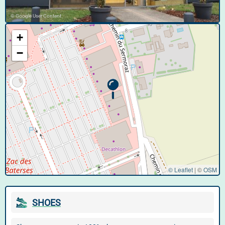
© Google User Content
+
−
© Leaflet
|
©
OSM
SHOES