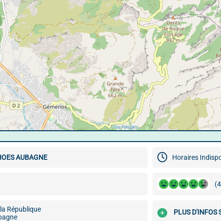
HOES AUBAGNE
Horaires Indisp
(4
la République
PLUS D'INFOS
bagne