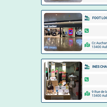
FOOT LO
Cc Aucha
13400 Au
INES CH
9 Rue de l
13400 Au