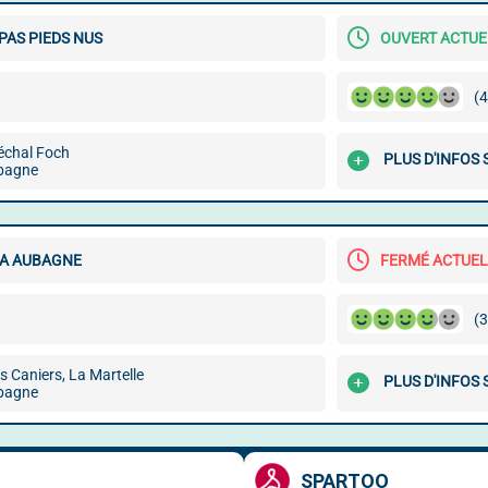
PAS PIEDS NUS
OUVERT ACTU
(4
échal Foch
PLUS D'INFOS
bagne
A AUBAGNE
FERMÉ ACTUE
(3
 Caniers, La Martelle
PLUS D'INFOS
bagne