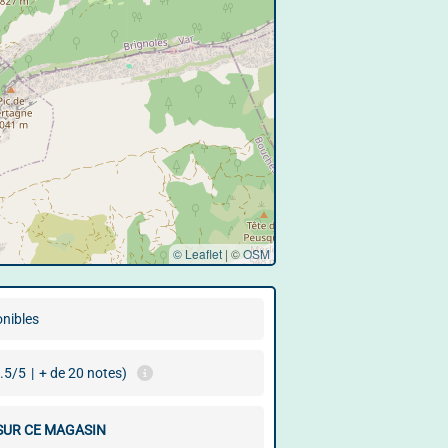
© Leaflet
|
©
OSM
onibles
.5/5
|
+ de 20 notes)
 SUR CE MAGASIN