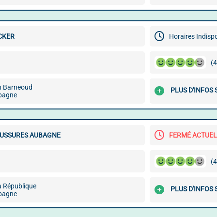
CKER
Horaires Indisp
(4
n Barneoud
PLUS D'INFOS
bagne
AUSSURES AUBAGNE
FERMÉ ACTUE
(4
a République
PLUS D'INFOS
bagne