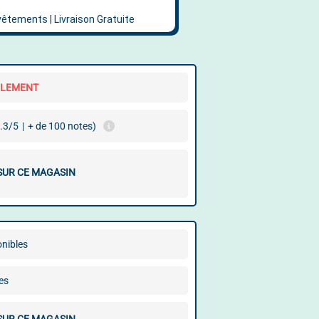
LLEMENT
.3/5
|
+ de 100 notes)
 SUR CE MAGASIN
onibles
es