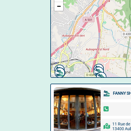
−
FANNY S
11 Rue de 
13400 Au