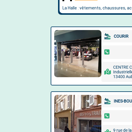
COURIR
CENTRE 
Industriel
13400 Au
INES-BO
9 rue de l