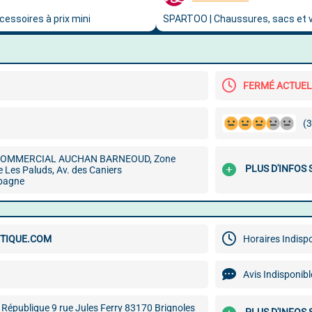
FERMÉ ACTUE
(3
COMMERCIAL AUCHAN BARNEOUD, Zone
PLUS D'INFOS
le Les Paluds, Av. des Caniers
bagne
UTIQUE.COM
Horaires Indisp
Avis Indisponibl
a République 9 rue Jules Ferry 83170 Brignoles