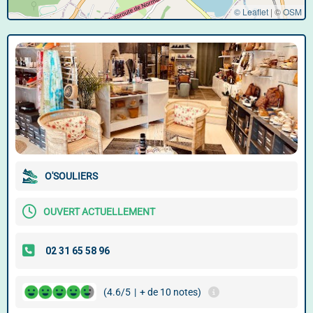
© Leaflet
|
©
OSM
O'SOULIERS
OUVERT ACTUELLEMENT
(4.6/5
|
+ de 10 notes)