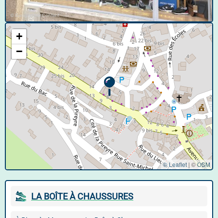
© Google User Content
+
−
© Leaflet
|
©
OSM
LA BOÎTE À CHAUSSURES