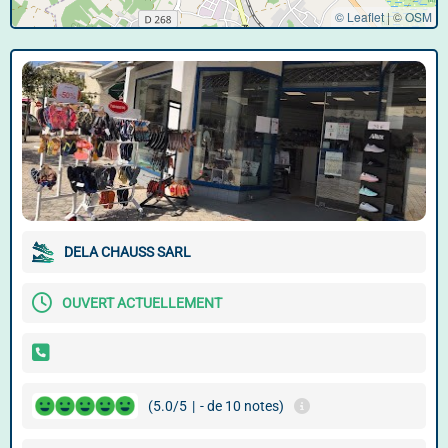
© Leaflet
|
©
OSM
DELA CHAUSS SARL
OUVERT ACTUELLEMENT
(5.0/5
|
- de 10 notes)