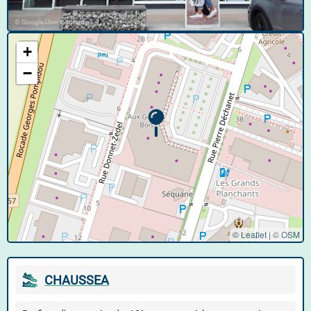
© Google User Content
+
−
© Leaflet
|
©
OSM
CHAUSSEA