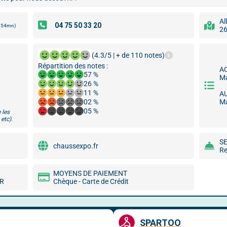
Al
s 54mn)
26
(4.3/5 | + de 110 notes)
Répartition des notes :
A
57 %
Ma
26 %
11 %
A
02 %
Ma
05 %
 les
etc).
S
chaussexpo.fr
Re
MOYENS DE PAIEMENT
MR
Chèque - Carte de Crédit