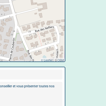
© Leaflet
|
©
OSM
nseiller et vous présenter toutes nos