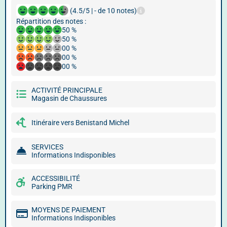
(4.5/5 | - de 10 notes)
Répartition des notes :
50 %
50 %
00 %
00 %
00 %
ACTIVITÉ PRINCIPALE
Magasin de Chaussures
Itinéraire vers Benistand Michel
SERVICES
Informations Indisponibles
ACCESSIBILITÉ
Parking PMR
MOYENS DE PAIEMENT
Informations Indisponibles