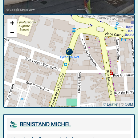
© Google Street View
+
−
© Leaflet
|
©
OSM
BENISTAND MICHEL