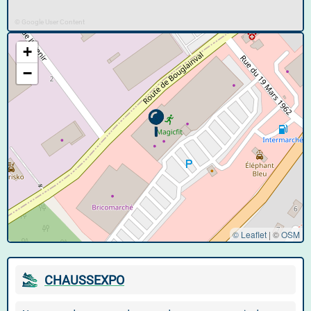
© Google User Content
+
−
© Leaflet
|
©
OSM
CHAUSSEXPO