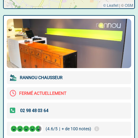
© Leaflet
|
©
OSM
RANNOU CHAUSSEUR
FERMÉ ACTUELLEMENT
(4.6/5
|
+ de 100 notes)