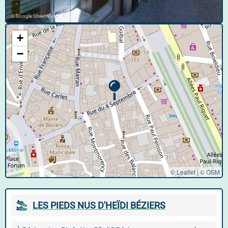
© Google Street View
+
−
© Leaflet
|
©
OSM
LES PIEDS NUS D'HEÏDI BÉZIERS