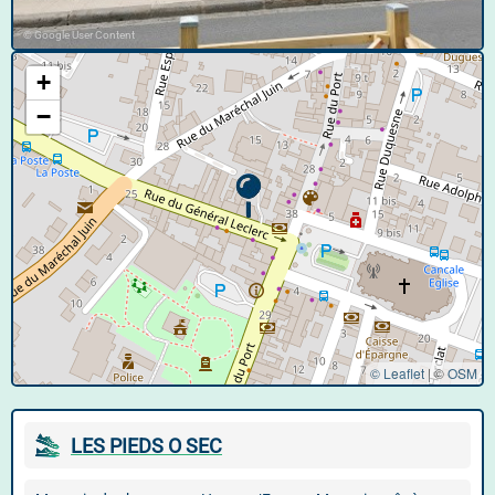
© Google User Content
+
−
© Leaflet
|
©
OSM
LES PIEDS O SEC