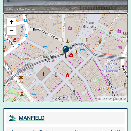
© Google User Content
+
−
© Leaflet
|
©
OSM
MANFIELD