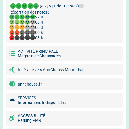
(4.7/5 | + de 10 notes)
Répartition des notes :
92 %
00 %
00 %
00 %
08 %
ACTIVITÉ PRINCIPALE
Magasin de Chaussures
Itinéraire vers Ann'Chauss Montbrison
annchauss.fr
SERVICES
Informations Indisponibles
ACCESSIBILITÉ
Parking PMR