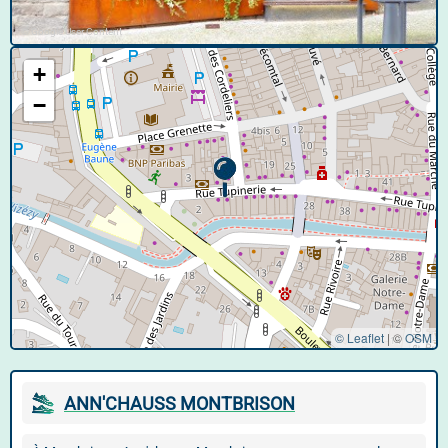
© Google User Content
+
−
© Leaflet
|
©
OSM
ANN'CHAUSS MONTBRISON