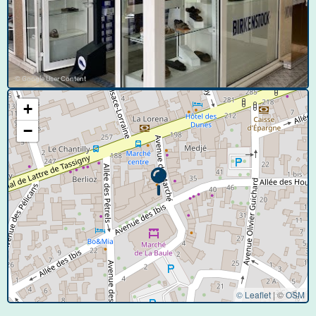
© Google User Content
+
−
© Leaflet
|
©
OSM