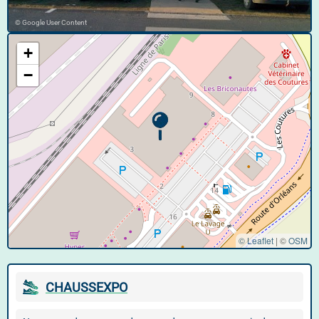
© Google User Content
+
−
© Leaflet
|
©
OSM
CHAUSSEXPO