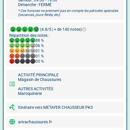
Samedi : 09:30 - 19:30
Dimanche : FERMÉ
* Ces horaires ne prennent pas en compte les périodes spéciales
(vacances, jours fériés, etc).
(4.8/5 | + de 140 notes)
Répartition des notes :
88 %
06 %
01 %
01 %
03 %
ACTIVITÉ PRINCIPALE
Magasin de Chaussures
AUTRES ACTIVITÉS
Maroquinerie
Itinéraire vers METAYER CHAUSSEUR PK3
arivachaussures.fr