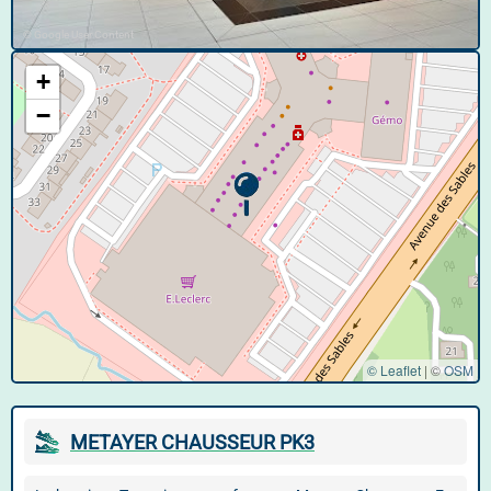
© Google User Content
+
−
© Leaflet
|
©
OSM
METAYER CHAUSSEUR PK3