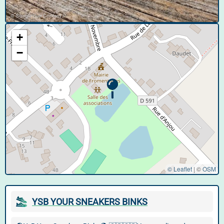
© Google User Content
+
−
© Leaflet
|
©
OSM
YSB YOUR SNEAKERS BINKS