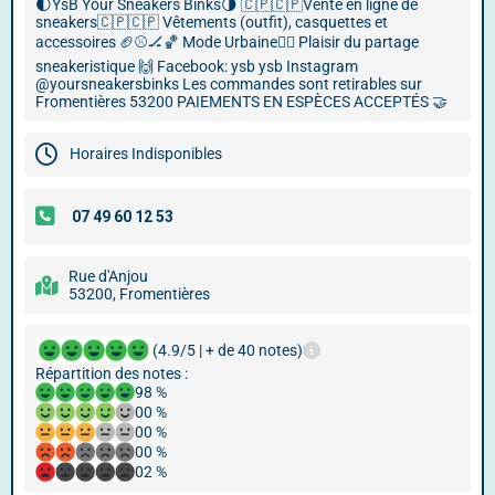
🌓YsB Your Sneakers Binks🌗 🇨🇵🇨🇵Vente en ligne de
sneakers🇨🇵🇨🇵 Vêtements (outfit), casquettes et
accessoires 🏈⚾️🏒🏀 Mode Urbaine🏴‍☠️ Plaisir du partage
sneakeristique 🙌 Facebook: ysb ysb Instagram
@yoursneakersbinks Les commandes sont retirables sur
Fromentières 53200 PAIEMENTS EN ESPÈCES ACCEPTÉS 🤝
Horaires Indisponibles
Rue d'Anjou
53200, Fromentières
(4.9/5 | + de 40 notes)
Répartition des notes :
98 %
00 %
00 %
00 %
02 %