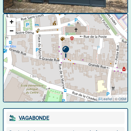
© Google User Content
+
−
© Leaflet
|
©
OSM
VAGABONDE