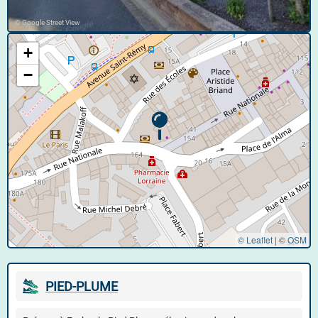
© Google Street View
+
−
© Leaflet
|
©
OSM
PIED-PLUME