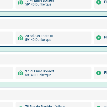
17 Pl. Emile Bollaert
P
59140 Dunkerque
20 Bd Alexandre III
P
59140 Dunkerque
37 Pl. Emile Bollaert
P
59140 Dunkerque
78 Rue du Président Wilson