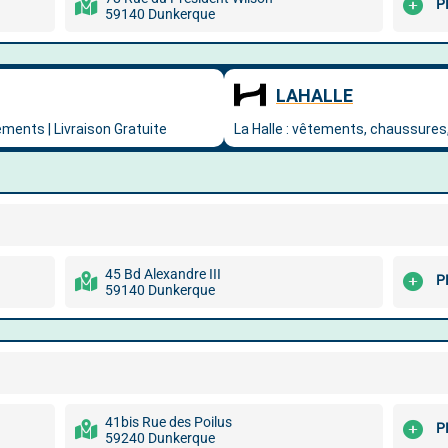
P
59140 Dunkerque
45 Bd Alexandre III
P
59140 Dunkerque
41bis Rue des Poilus
P
59240 Dunkerque