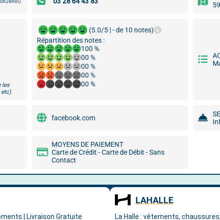
 10h28mn)
59
(5.0/5 | - de 10 notes)
Répartition des notes :
100 %
A
00 %
Ma
00 %
00 %
00 %
 les
etc).
S
facebook.com
In
MOYENS DE PAIEMENT
Carte de Crédit - Carte de Débit - Sans
Contact