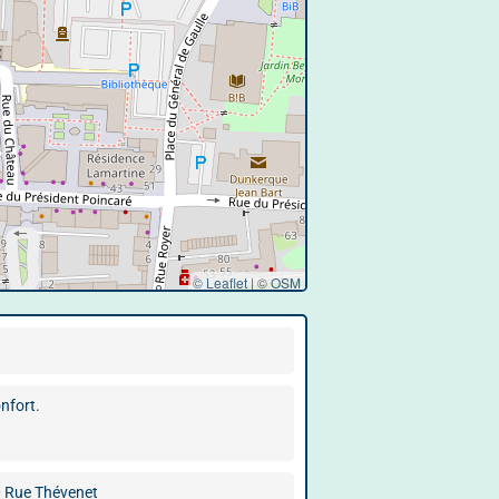
© Leaflet
|
©
OSM
nfort.
 Rue Thévenet