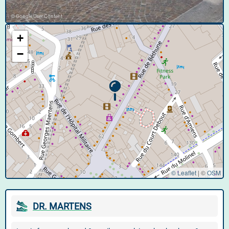
© Google User Content
+
−
© Leaflet
|
©
OSM
DR. MARTENS