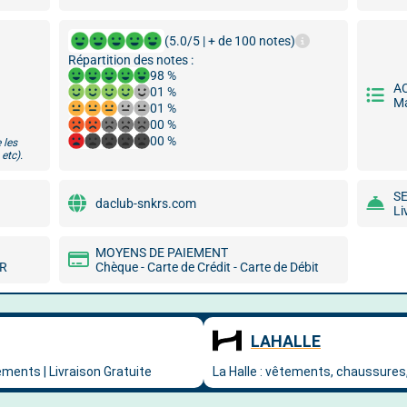
(5.0/5 | + de 100 notes)
Répartition des notes :
98 %
A
01 %
Ma
01 %
00 %
00 %
 les
etc).
S
daclub-snkrs.com
Li
MOYENS DE PAIEMENT
MR
Chèque - Carte de Crédit - Carte de Débit