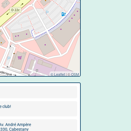
© Leaflet
|
©
OSM
e club!
Av. André Ampère
330, Cabestany