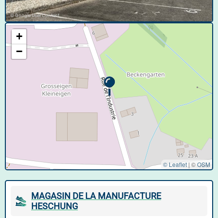
© Google User Content
+
−
© Leaflet
|
©
OSM
MAGASIN DE LA MANUFACTURE
HESCHUNG