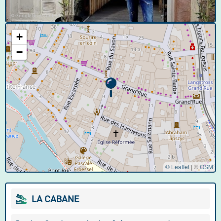
© Google User Content
+
−
© Leaflet
|
©
OSM
LA CABANE