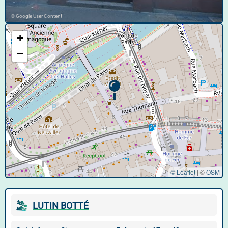
© Google User Content
+
−
© Leaflet
|
©
OSM
LUTIN BOTTÉ