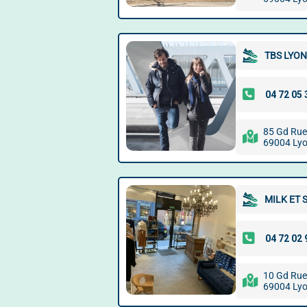
TBS LYON
85 Gd Rue
69004 Ly
MILK ET 
10 Gd Rue
69004 Ly