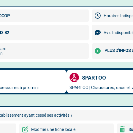
DCOP
Horaires Indisp
Avis Indisponibl
iard
PLUS D'INFOS
on
ablissement ayant cessé ses activités ?
Modifier une fiche locale
Su