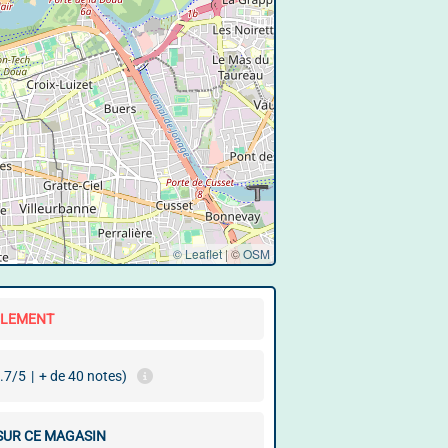
© Leaflet
|
©
OSM
LLEMENT
.7/5
|
+ de 40 notes)
 SUR CE MAGASIN