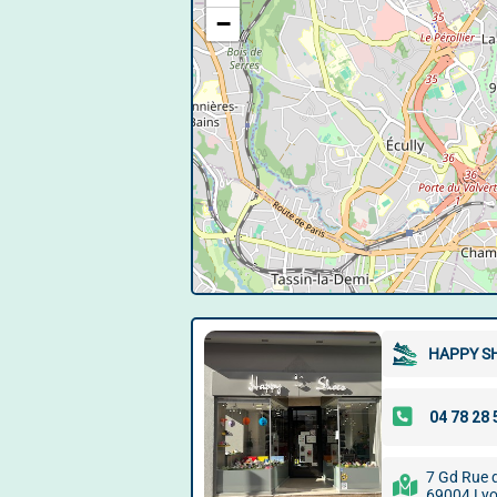
−
HAPPY S
7 Gd Rue 
69004 Ly