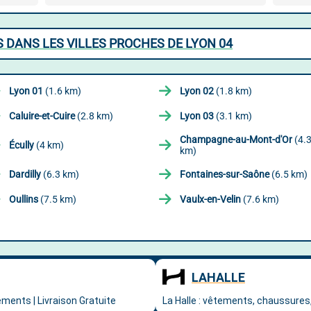
DANS LES VILLES PROCHES DE LYON 04
Lyon 01
(1.6 km)
Lyon 02
(1.8 km)
Caluire-et-Cuire
(2.8 km)
Lyon 03
(3.1 km)
Champagne-au-Mont-d'Or
(4.
Écully
(4 km)
km)
Dardilly
(6.3 km)
Fontaines-sur-Saône
(6.5 km)
Oullins
(7.5 km)
Vaulx-en-Velin
(7.6 km)