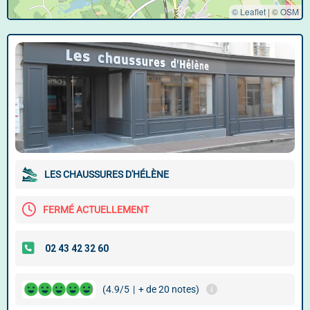
© Leaflet
|
©
OSM
LES CHAUSSURES D'HÉLÈNE
FERMÉ ACTUELLEMENT
(4.9/5
|
+ de 20 notes)