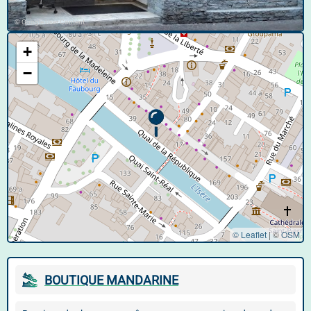
© Google User Content
+
−
© Leaflet
|
©
OSM
BOUTIQUE MANDARINE