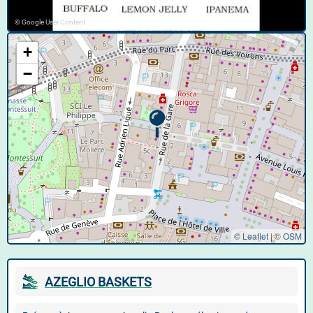
© Google User Content
+
−
© Leaflet
|
©
OSM
AZEGLIO BASKETS