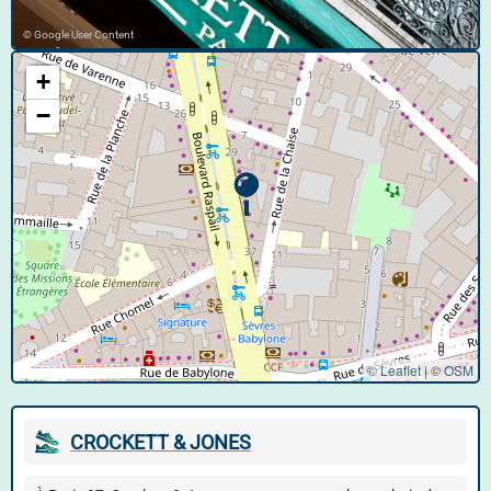
© Google User Content
+
−
© Leaflet
|
©
OSM
CROCKETT & JONES