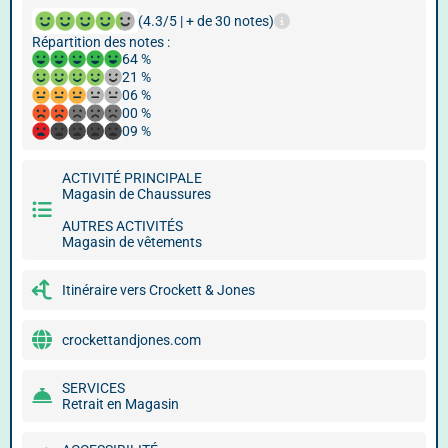
(4.3/5 | + de 30 notes)
Répartition des notes :
64 %
21 %
06 %
00 %
09 %
ACTIVITÉ PRINCIPALE
Magasin de Chaussures
AUTRES ACTIVITÉS
Magasin de vêtements
Itinéraire vers Crockett & Jones
crockettandjones.com
SERVICES
Retrait en Magasin