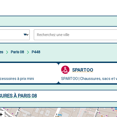
es
Paris 08
P448
URES À PARIS 08
+