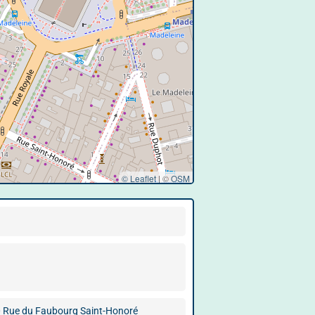
© Leaflet
|
©
OSM
 Rue du Faubourg Saint-Honoré