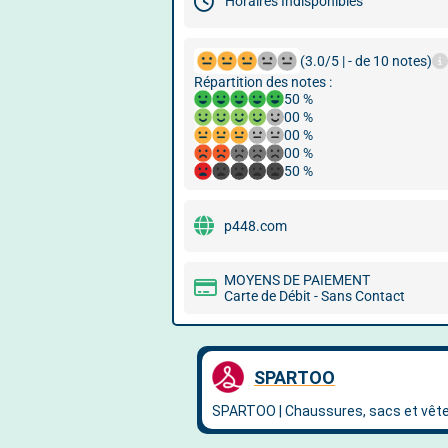
Horaires Indisponibles
(3.0/5 | - de 10 notes)
Répartition des notes :
50 %
00 %
00 %
00 %
50 %
p448.com
MOYENS DE PAIEMENT
Carte de Débit - Sans Contact