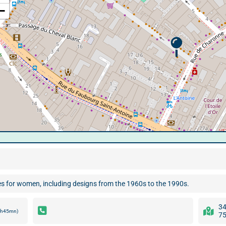
−
es for women, including designs from the 1960s to the 1990s.
34
 4h45mn)
75