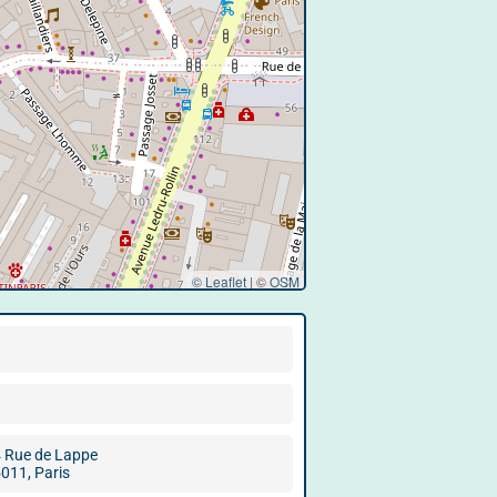
© Leaflet
|
©
OSM
 Rue de Lappe
011, Paris