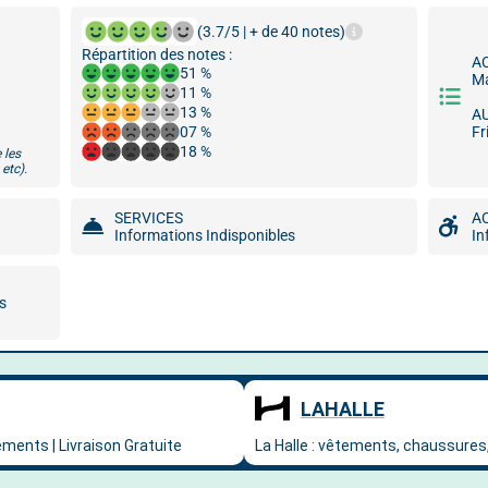
(3.7/5 | + de 40 notes)
Répartition des notes :
A
51 %
Ma
11 %
13 %
A
07 %
Fr
18 %
 les
etc).
SERVICES
A
Informations Indisponibles
In
ns