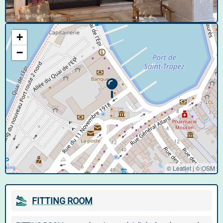
© Google User Content
+
−
© Leaflet
|
©
OSM
FITTING ROOM