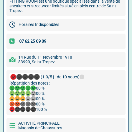
FITTING ROOM est une boutique spécialisée dans la vente de
sneakers et streetwear limités situé en plein centre de Saint-
Tropez.
Horaires Indisponibles
14 Rue du 11 Novembre 1918
83990, Saint-Tropez
(1.0/5 | - de 10 notes)
Répartition des notes :
00 %
00 %
00 %
00 %
100 %
ACTIVITÉ PRINCIPALE
Magasin de Chaussures