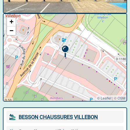
© Google User Content
+
−
© Leaflet
|
©
OSM
BESSON CHAUSSURES VILLEBON