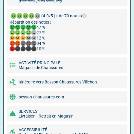
(vacances, jours fériés, etc).
(4.0/5 | + de 70 notes)
Répartition des notes :
47 %
27 %
12 %
04 %
10 %
ACTIVITÉ PRINCIPALE
Magasin de Chaussures
Itinéraire vers Besson Chaussures Villebon
besson-chaussures.com
SERVICES
Livraison - Retrait en Magasin
ACCESSIBILITÉ