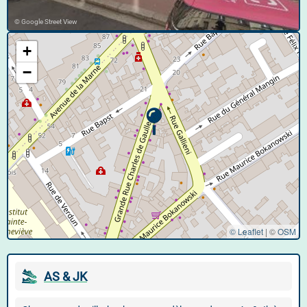
© Google Street View
+
−
© Leaflet
|
©
OSM
AS & JK