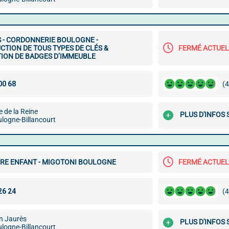
 - CORDONNERIE BOULOGNE -
TION DE TOUS TYPES DE CLÉS &
FERMÉ ACTUE
TION DE BADGES D’IMMEUBLE
(4
e de la Reine
PLUS D'INFOS
logne-Billancourt
RE ENFANT - MIGOTONI BOULOGNE
FERMÉ ACTUE
(4
n Jaurès
PLUS D'INFOS
logne-Billancourt