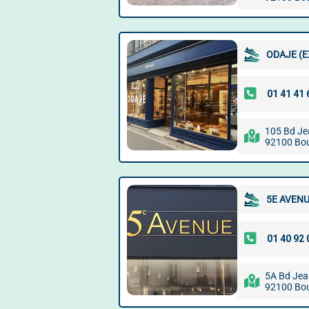
ODAJE (E
105 Bd Je
92100 Bou
5E AVENU
5A Bd Jea
92100 Bou