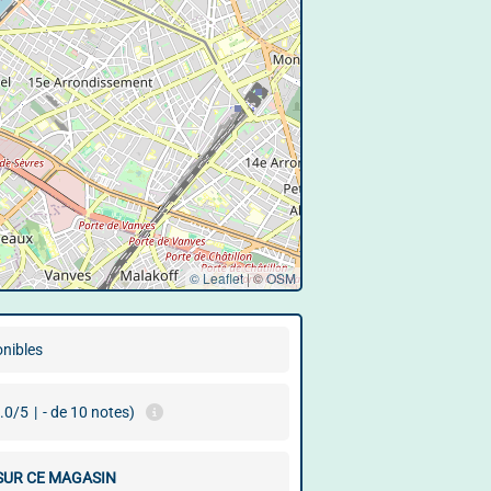
© Leaflet
|
©
OSM
onibles
.0/5
|
- de 10 notes)
 SUR CE MAGASIN