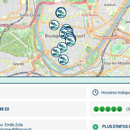
Horaires Indisp
(5
v. Emile Zola
PLUS D'INFOS
logne-Billancourt