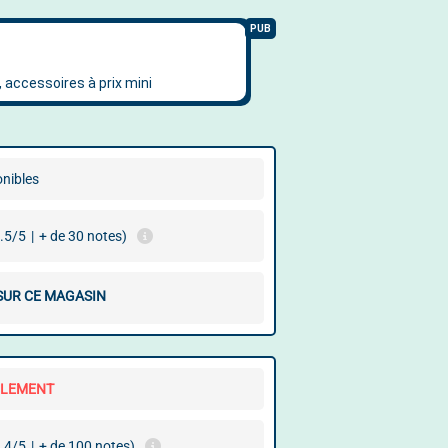
onibles
.5/5
|
+ de 30 notes)
 SUR CE MAGASIN
LLEMENT
.4/5
|
+ de 100 notes)