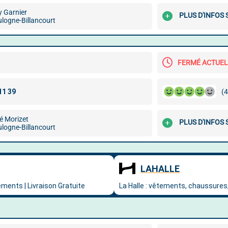
y Garnier
PLUS D'INFOS
logne-Billancourt
FERMÉ ACTUE
(4
é Morizet
PLUS D'INFOS
logne-Billancourt