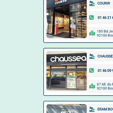
COURIR
185 Bd Je
92100 Bou
CHAUSSE
67 All. du
92100 Bou
ERAM BO