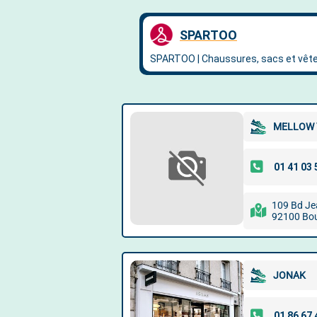
MELLOW 
109 Bd Je
92100 Bou
JONAK