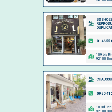
BS SHOES
REPRODUC
DUPLICA
109 bis Rt
92100 Bou
CHAUSSU
10 Bd Jea
92100 Bou