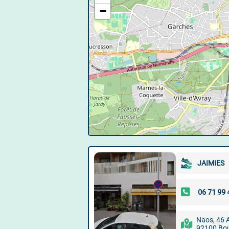
−
JAIMIES
Naos, 46 A
92100 Bou