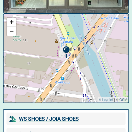
© Google User Content
+
−
© Leaflet
|
©
OSM
WS SHOES / JOIA SHOES