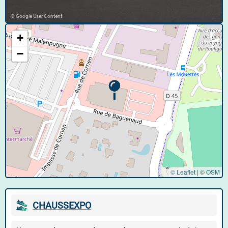
© Google User Content
+
−
© Leaflet
|
©
OSM
CHAUSSEXPO