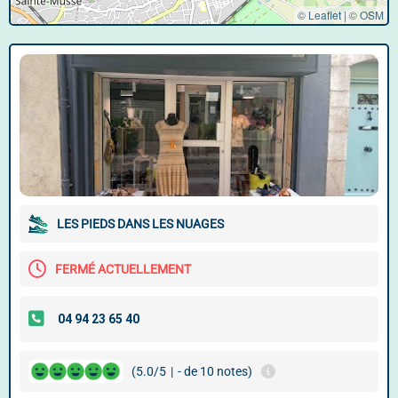
© Leaflet
|
©
OSM
LES PIEDS DANS LES NUAGES
FERMÉ ACTUELLEMENT
(5.0/5
|
- de 10 notes)