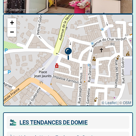
© Google User Content
+
−
© Leaflet
|
©
OSM
LES TENDANCES DE DOMIE